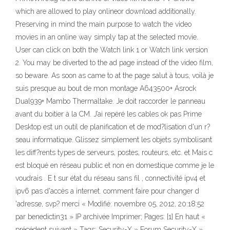
which are allowed to play onlineor download additionally.
Preserving in mind the main purpose to watch the video
movies in an online way simply tap at the selected movie.
User can click on both the Watch link 1 or Watch link version
2. You may be diverted to the ad page instead of the video film,
so beware. As soon as came to at the page salut à tous, voilà je
suis presque au bout de mon montage A643500+ Asrock
Dual939+ Mambo Thermaltake. Je doit raccorder le panneau
avant du boitier à la CM. J’ai repéré les cables ok pas Prime
Desktop est un outil de planification et de mod?lisation d'un r?
seau informatique. Glissez simplement les objets symbolisant
les diff?rents types de serveurs, postes, routeurs, etc. et Mais c
est bloqué en réseau public et non en domestique comme je le
voudrais . E t sur état du réseau sans fil , connectivité ipv4 et
ipv6 pas d'accès a internet. comment faire pour changer d
'adresse, svp? merci « Modifié: novembre 05, 2012, 20:18:52
par benedictin31 » IP archivée Imprimer; Pages: [1] En haut «
précédent suivant » Tags: Security-X » Forum Security-X »