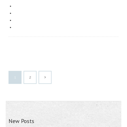
1
2
New Posts