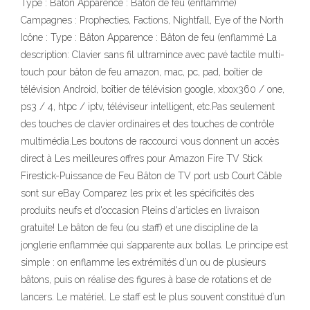
Type : Bâton Apparence : Bâton de feu (enflammé)
Campagnes : Prophecties, Factions, Nightfall, Eye of the North
Icône : Type : Bâton Apparence : Bâton de feu (enflammé La
description: Clavier sans fil ultramince avec pavé tactile multi-
touch pour bâton de feu amazon, mac, pc, pad, boîtier de
télévision Android, boîtier de télévision google, xbox360 / one,
ps3 / 4, htpc / iptv, téléviseur intelligent, etc.Pas seulement
des touches de clavier ordinaires et des touches de contrôle
multimédia.Les boutons de raccourci vous donnent un accès
direct à Les meilleures offres pour Amazon Fire TV Stick
Firestick-Puissance de Feu Bâton de TV port usb Court Câble
sont sur eBay Comparez les prix et les spécificités des
produits neufs et d'occasion Pleins d'articles en livraison
gratuite! Le bâton de feu (ou staff) et une discipline de la
jonglerie enflammée qui s’apparente aux bollas. Le principe est
simple : on enflamme les extrémités d’un ou de plusieurs
bâtons, puis on réalise des figures à base de rotations et de
lancers. Le matériel. Le staff est le plus souvent constitué d’un