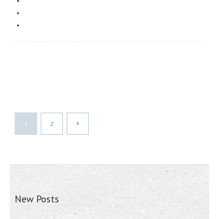
1
2
New Posts