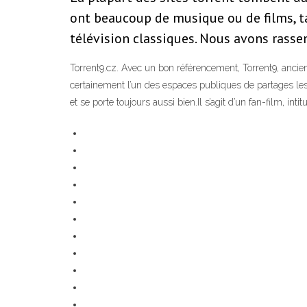
ont beaucoup de musique ou de films, ta
télévision classiques. Nous avons rasse
Torrent9.cz. Avec un bon référencement, Torrent9, ancien
certainement l’un des espaces publiques de partages les pl
et se porte toujours aussi bien.Il s’agit d’un fan-film, int