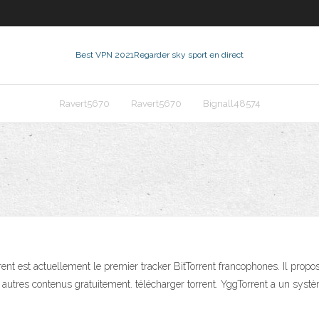
Best VPN 2021
Regarder sky sport en direct
Ravert5670
Ravert5670
Bignall48574
ent est actuellement le premier tracker BitTorrent francophones. Il propos
 autres contenus gratuitement. télécharger torrent. YggTorrent a un systèm