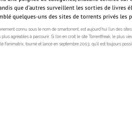
ndis que d’autres surveillent les sorties de livres 
mblé quelques-uns des sites de torrents privés les p
nement connu sous le nom de smartorrent, est aujourd’hui l’un des sites de
us agréables à parcourir. Si l’on en croit le site Torrentfreak, le plus vieu
itulé Fanimatrix, tourné et lancé en septembre 2003, qu’il est toujours possib