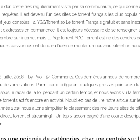
 le don d'être très régulièrement visité par sa communauté, ce qui donne d
equêtes. Il est devenu l’un des sites de torrent français les plus populair
et jeux consoles . 2. YGGTorrent.so Le torrent Français gratuit et sans inscri
t d’adresses en permanence. Il est toujours nécessaire de se renseigner 
nombre sur internet mais […] YggTorrent YGG Torrent est né des cendres de 
sieurs passionnés ont donc eu l’idée de monter un nouveau site et un nouv
2 juillet 2018 - by Pyo - 54 Comments. Ces dernières années, de nombreu
s ou des arrestations. Parmi ceux-ci figurent quelques grosses pointures 
ous le radar de la loi pendant un certain temps, et nous avons vu la ferm
orrents actifs encore en activité. N’oubliez pas de lire notre article sur 
 année 2019 nous allons simplifier le classement des meilleurs sites de t
irect, torrent et streaming) : Un top 3 accompagné d’une courte descripti
nt
ns une poignée de catégories, chacune centrée sur le