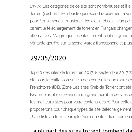
1337x. Les catégories de ce site sont nombreuses et il a
Torrent9 est un site robuste qui répond rapidement à vos r
pour films , séries , musique , logiciels , ebook , jeux pc 
offrent le téléchargement de torrent en Français changen
alternatives. Malgré que les sites torrent sont en grand 
véritable gouffre sur la scène warez francophone et plu
29/05/2020
Top 10 des sites de torrent en 2017. 8 septembre 2017 2
clé sous le paillasson suite à des poursuites judiciaire
FrenchtorrentDB, Zone Les sites Web de Torrent ont été s
Néanmoins, il existe encore un grand nombre de sites de t
les meilleurs sites pour votre contenu désiré Pour cette
proposerons pour chaque types de site (téléchargement d
; Une liste au format simple “nom du site – lien” contena
La plupart des sites torrent tombent da