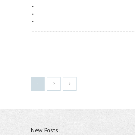
1
2
New Posts