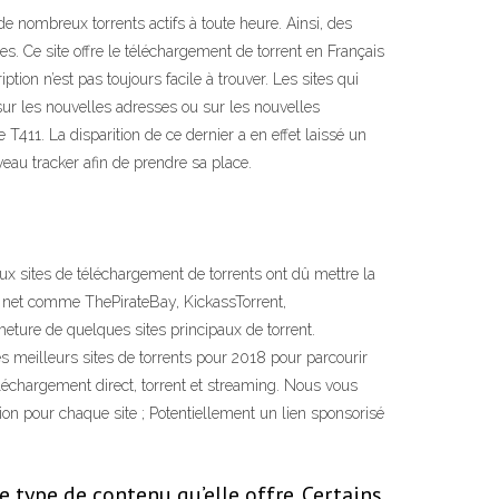
e nombreux torrents actifs à toute heure. Ainsi, des
es. Ce site offre le téléchargement de torrent en Français
ption n’est pas toujours facile à trouver. Les sites qui
sur les nouvelles adresses ou sur les nouvelles
T411. La disparition de ce dernier a en effet laissé un
eau tracker afin de prendre sa place.
x sites de téléchargement de torrents ont dû mettre la
du net comme ThePirateBay, KickassTorrent,
eture de quelques sites principaux de torrent.
les meilleurs sites de torrents pour 2018 pour parcourir
éléchargement direct, torrent et streaming. Nous vous
on pour chaque site ; Potentiellement un lien sponsorisé
 type de contenu qu’elle offre. Certains